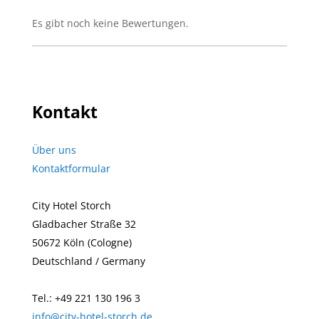
t
Es gibt noch keine Bewertungen.
e
d
0
o
u
t
Kontakt
o
f
5
Über uns
.
Kontaktformular
City Hotel Storch
Gladbacher Straße 32
50672 Köln (Cologne)
Deutschland / Germany
Tel.: +49 221 130 196 3
info@city-hotel-storch.de