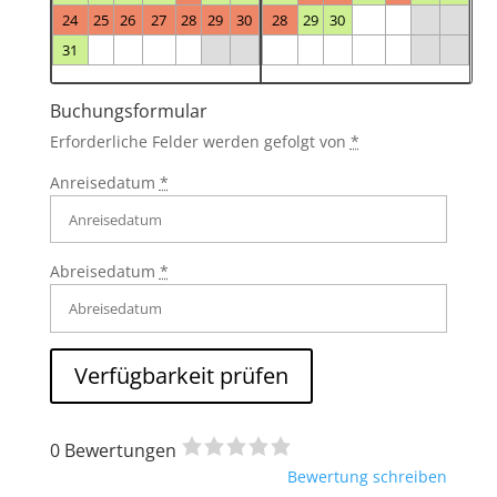
24
25
26
27
28
29
30
28
29
30
31
Buchungsformular
Erforderliche Felder werden gefolgt von
*
Anreisedatum
*
Abreisedatum
*
0 Bewertungen
R
Bewertung schreiben
a