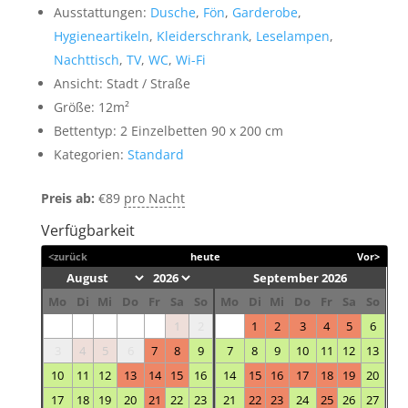
Ausstattungen:
Dusche
,
Fön
,
Garderobe
,
Hygieneartikeln
,
Kleiderschrank
,
Leselampen
,
Nachttisch
,
TV
,
WC
,
Wi-Fi
Ansicht:
Stadt / Straße
Größe:
12m²
Bettentyp:
2 Einzelbetten 90 x 200 cm
Kategorien:
Standard
Preis ab:
€
89
pro Nacht
Verfügbarkeit
<zurück
heute
Vor>
September 2026
Mo
Di
Mi
Do
Fr
Sa
So
Mo
Di
Mi
Do
Fr
Sa
So
1
2
1
2
3
4
5
6
3
4
5
6
7
8
9
7
8
9
10
11
12
13
10
11
12
13
14
15
16
14
15
16
17
18
19
20
17
18
19
20
21
22
23
21
22
23
24
25
26
27